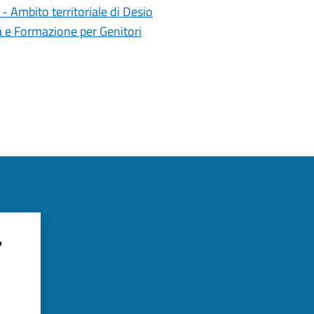
- Ambito territoriale di Desio
à e Formazione per Genitori
?