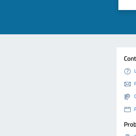
Cont
Prob