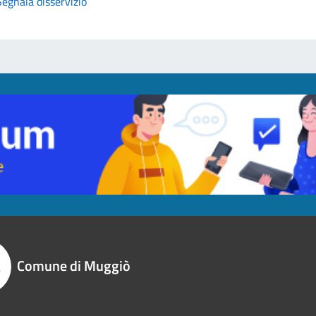
Segnala disservizio
Comune di Muggiò