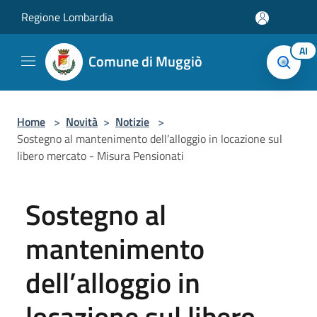
Salta al contenuto principale
Regione Lombardia
AI
Comune di Muggiò
Home
>
Novità
>
Notizie
>
Sostegno al mantenimento dell’alloggio in locazione sul
libero mercato - Misura Pensionati
Sostegno al
mantenimento
dell’alloggio in
locazione sul libero