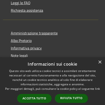
Leggi le FAQ
Richiesta assistenza
Amministrazione trasparente
Albo Pretorio
Informativa privacy
Note legali
×
Dichiarazione di accessibilità
Informazioni sui cookie
Questo sito web utilizza cookie tecnici e assimilati strettamente
necessari al corretto funzionamento e alla navigazione del sito,
nonché un cookie tecnico analitico al solo fine di elaborare
informazioni statistiche, aggregate e anonime.
RSS
Copyright © 2026 • Comune di
Per maggiori dettagli, può consultare la cookie policy al seguente
link
Accessibilità
Muggiò • Powered by
Privacy
Municipium
Accesso
•
RIFIUTA TUTTO
ACCETTA TUTTO
Cookie
redazione