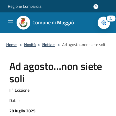
Salta al contenuto principale
Regione Lombardia
AI
Comune di Muggiò
Home
>
Novità
>
Notizie
>
Ad agosto...non siete soli
Ad agosto...non siete
soli
II° Edizione
Data :
28 luglio 2025