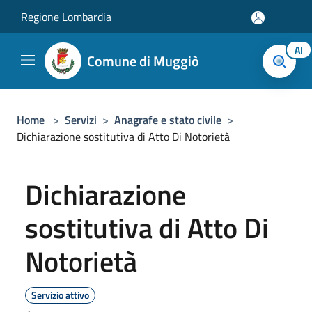
Salta al contenuto principale
Regione Lombardia
AI
Comune di Muggiò
Home
>
Servizi
>
Anagrafe e stato civile
>
Dichiarazione sostitutiva di Atto Di Notorietà
Dichiarazione
sostitutiva di Atto Di
Notorietà
Servizio attivo