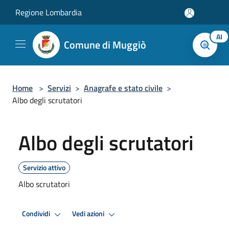
Salta al contenuto principale
Regione Lombardia
AI
Comune di Muggiò
Home
>
Servizi
>
Anagrafe e stato civile
>
Albo degli scrutatori
Albo degli scrutatori
Servizio attivo
Albo scrutatori
Condividi
Vedi azioni