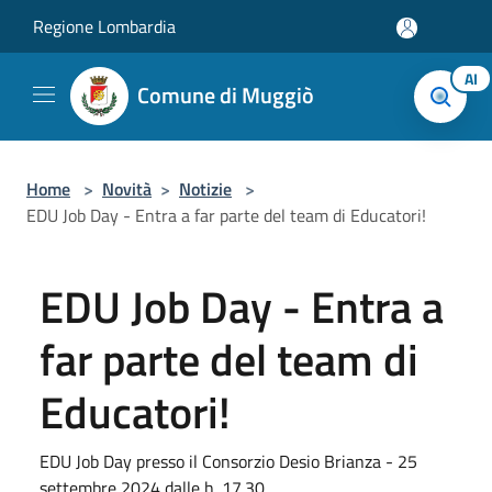
Salta al contenuto principale
Regione Lombardia
AI
Comune di Muggiò
Home
>
Novità
>
Notizie
>
EDU Job Day - Entra a far parte del team di Educatori!
EDU Job Day - Entra a
far parte del team di
Educatori!
EDU Job Day presso il Consorzio Desio Brianza - 25
settembre 2024 dalle h. 17.30