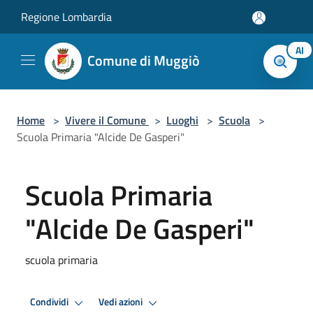
Salta al contenuto principale
Regione Lombardia
AI
Comune di Muggiò
Home
>
Vivere il Comune
>
Luoghi
>
Scuola
>
Scuola Primaria "Alcide De Gasperi"
Scuola Primaria
"Alcide De Gasperi"
scuola primaria
Condividi
Vedi azioni