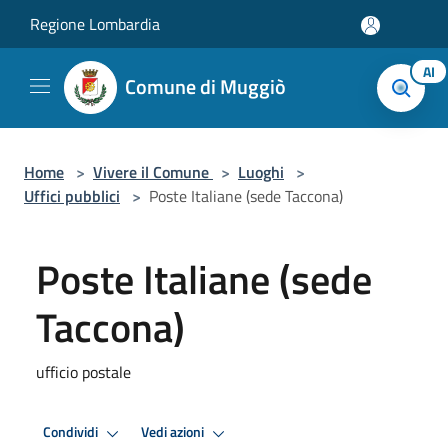
Salta al contenuto principale
Regione Lombardia
AI
Comune di Muggiò
Home
>
Vivere il Comune
>
Luoghi
>
Uffici pubblici
>
Poste Italiane (sede Taccona)
Poste Italiane (sede
Taccona)
ufficio postale
Condividi
Vedi azioni