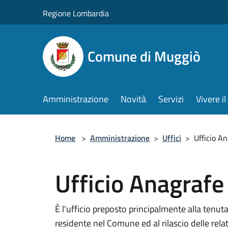
Salta al contenuto principale
Regione Lombardia
Comune di Muggiò
Amministrazione
Novità
Servizi
Vivere 
Home
>
Amministrazione
>
Uffici
>
Ufficio A
Ufficio Anagrafe
È l'ufficio preposto principalmente alla tenut
residente nel Comune ed al rilascio delle relati