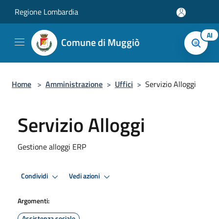
Salta al contenuto principale
Regione Lombardia
AI
Comune di Muggiò
Home
>
Amministrazione
>
Uffici
>
Servizio Alloggi
Servizio Alloggi
Gestione alloggi ERP
Condividi
Vedi azioni
Argomenti:
Assistenza sociale