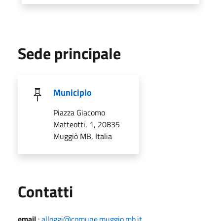
Sede principale
Municipio
Piazza Giacomo
Matteotti, 1, 20835
Muggiò MB, Italia
Utili
Contatti
email
:
alloggi@comune.muggio.mb.it