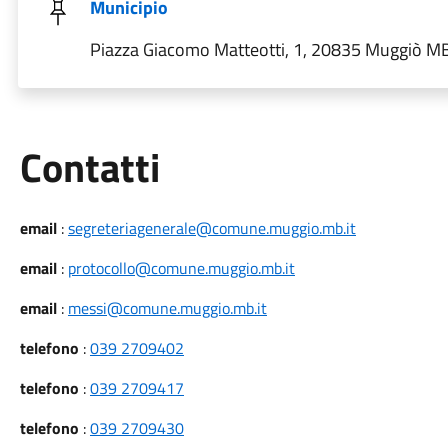
Municipio
Piazza Giacomo Matteotti, 1, 20835 Muggiò MB,
Utili
Contatti
email
:
segreteriagenerale@comune.muggio.mb.it
email
:
protocollo@comune.muggio.mb.it
email
:
messi@comune.muggio.mb.it
telefono
:
039 2709402
telefono
:
039 2709417
telefono
:
039 2709430