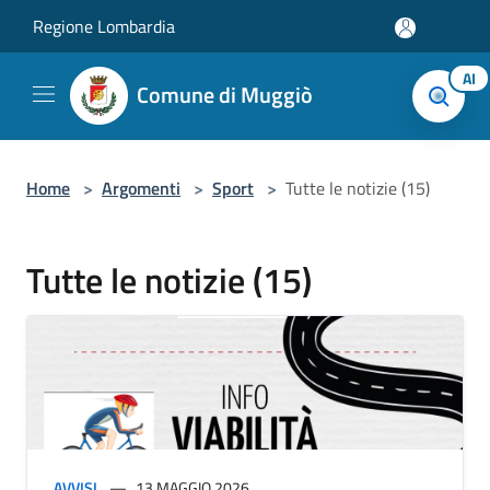
Salta al contenuto principale
Regione Lombardia
AI
Comune di Muggiò
Home
>
Argomenti
>
Sport
>
Tutte le notizie (15)
Tutte le notizie (15)
AVVISI
13 MAGGIO 2026