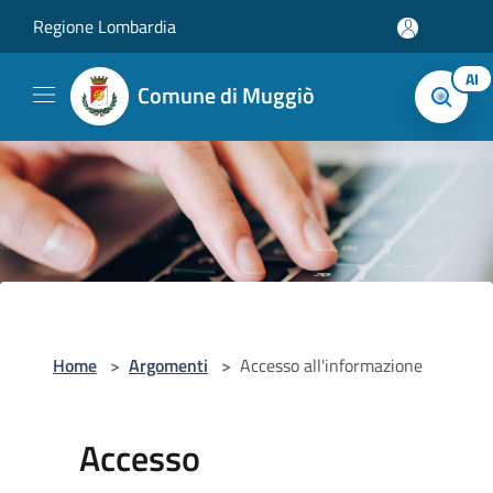
Salta al contenuto principale
Regione Lombardia
AI
Comune di Muggiò
Home
>
Argomenti
>
Accesso all'informazione
Accesso