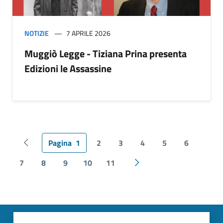
NOTIZIE
7 APRILE 2026
Muggiò Legge - Tiziana Prina presenta
Edizioni le Assassine
Pagina
1
2
3
4
5
6
Pagina precedente
7
8
9
10
11
Pagina successiva