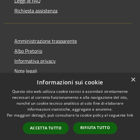
Leggi le FAQ
Richiesta assistenza
Amministrazione trasparente
Albo Pretorio
Informativa privacy
Note legali
×
Dichiarazione di accessibilità
Informazioni sui cookie
Questo sito web utilizza cookie tecnici e assimilati strettamente
necessari al corretto funzionamento e alla navigazione del sito,
nonché un cookie tecnico analitico al solo fine di elaborare
informazioni statistiche, aggregate e anonime.
RSS
Copyright © 2026 • Comune di
Per maggiori dettagli, può consultare la cookie policy al seguente
link
Accessibilità
Muggiò • Powered by
Privacy
Municipium
Accesso
•
RIFIUTA TUTTO
ACCETTA TUTTO
Cookie
redazione