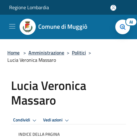
Salta al contenuto principale
Regione Lombardia
AI
Comune di Muggiò
Home
>
Amministrazione
>
Politici
>
Lucia Veronica Massaro
Lucia Veronica
Massaro
Condividi
Vedi azioni
INDICE DELLA PAGINA