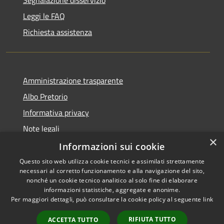
Segnalazione disservizio
Leggi le FAQ
Richiesta assistenza
Amministrazione trasparente
Albo Pretorio
Informativa privacy
Note legali
×
Dichiarazione di accessibilità
Informazioni sui cookie
Questo sito web utilizza cookie tecnici e assimilati strettamente
necessari al corretto funzionamento e alla navigazione del sito,
nonché un cookie tecnico analitico al solo fine di elaborare
informazioni statistiche, aggregate e anonime.
RSS
Copyright © 2026 • Comune di
Per maggiori dettagli, può consultare la cookie policy al seguente
link
Accessibilità
Muggiò • Powered by
Privacy
Municipium
Accesso
•
RIFIUTA TUTTO
ACCETTA TUTTO