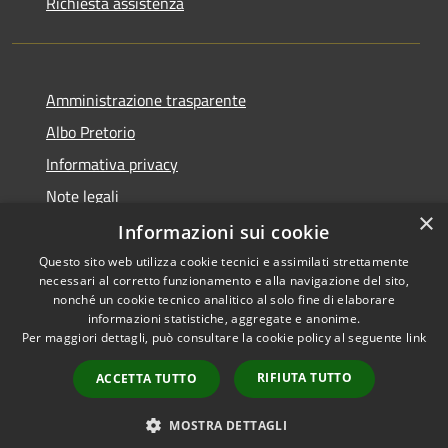
Richiesta assistenza
Amministrazione trasparente
Albo Pretorio
Informativa privacy
Note legali
×
Dichiarazione di accessibilità
Informazioni sui cookie
Questo sito web utilizza cookie tecnici e assimilati strettamente
necessari al corretto funzionamento e alla navigazione del sito,
nonché un cookie tecnico analitico al solo fine di elaborare
informazioni statistiche, aggregate e anonime.
RSS
Copyright © 2026 • Comune di
Per maggiori dettagli, può consultare la cookie policy al seguente
link
Accessibilità
Muggiò • Powered by
Privacy
Municipium
Accesso
•
RIFIUTA TUTTO
ACCETTA TUTTO
Cookie
redazione
Mappa del sito
MOSTRA DETTAGLI