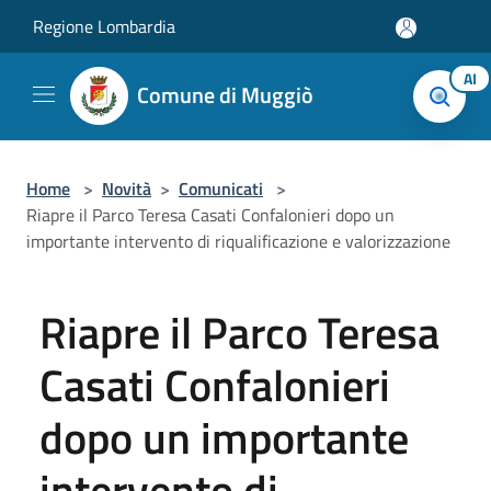
Salta al contenuto principale
Regione Lombardia
AI
Comune di Muggiò
Home
>
Novità
>
Comunicati
>
Riapre il Parco Teresa Casati Confalonieri dopo un
importante intervento di riqualificazione e valorizzazione
Riapre il Parco Teresa
Casati Confalonieri
dopo un importante
intervento di