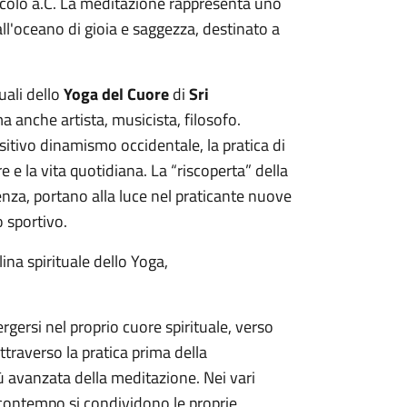
IV secolo a.C. La meditazione rappresenta uno
ll'oceano di gioia e saggezza, destinato a
ali dello
Yoga del Cuore
di
Sri
 anche artista, musicista, filosofo.
itivo dinamismo occidentale, la pratica di
e e la vita quotidiana. La “riscoperta” della
nza, portano alla luce nel praticante nuove
o sportivo.
lina spirituale dello Yoga,
rgersi nel proprio cuore spirituale, verso
ttraverso la pratica prima della
iù avanzata della meditazione. Nei vari
l contempo si condividono le proprie