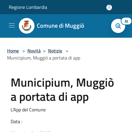
Salta al contenuto principale
Regione Lombardia
AI
Comune di Muggiò
Home
>
Novità
>
Notizie
>
Municipium, Muggiò a portata di app
Municipium, Muggiò
a portata di app
L'App del Comune
Data :