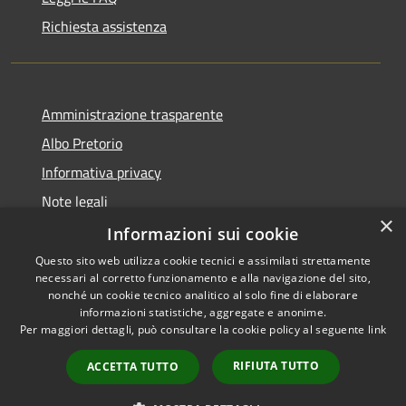
Richiesta assistenza
Amministrazione trasparente
Albo Pretorio
Informativa privacy
Note legali
×
Dichiarazione di accessibilità
Informazioni sui cookie
Questo sito web utilizza cookie tecnici e assimilati strettamente
necessari al corretto funzionamento e alla navigazione del sito,
nonché un cookie tecnico analitico al solo fine di elaborare
informazioni statistiche, aggregate e anonime.
RSS
Copyright © 2026 • Comune di
Per maggiori dettagli, può consultare la cookie policy al seguente
link
Accessibilità
Muggiò • Powered by
Privacy
Municipium
Accesso
•
RIFIUTA TUTTO
ACCETTA TUTTO
Cookie
redazione