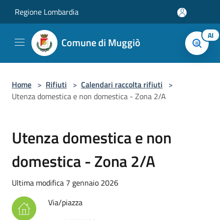
Salta al contenuto principale
Regione Lombardia
AI
Comune di Muggiò
Home
>
Rifiuti
>
Calendari raccolta rifiuti
>
Utenza domestica e non domestica - Zona 2/A
Utenza domestica e non
domestica - Zona 2/A
Ultima modifica 7 gennaio 2026
Via/piazza