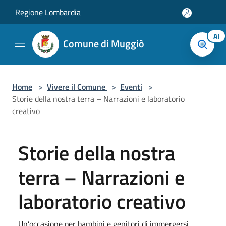
Salta al contenuto principale
Regione Lombardia
AI
Comune di Muggiò
Home
>
Vivere il Comune
>
Eventi
>
Storie della nostra terra – Narrazioni e laboratorio
creativo
Storie della nostra
terra – Narrazioni e
laboratorio creativo
Un’occasione per bambini e genitori di immergersi