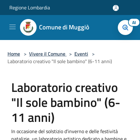
Salta al contenuto principale
Regione Lombardia
AI
Comune di Muggiò
Home
>
Vivere il Comune
>
Eventi
>
Laboratorio creativo "Il sole bambino" (6-11 anni)
Laboratorio creativo
"Il sole bambino" (6-
11 anni)
In occasione del solstizio d’inverno e delle festività
natalizie, un laboratorio artistico dedicato a bambine e