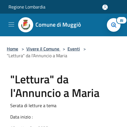
Salta al contenuto principale
Regione Lombardia
AI
Comune di Muggiò
Home
>
Vivere il Comune
>
Eventi
>
"Lettura" da l'Annuncio a Maria
"Lettura" da
l'Annuncio a Maria
Serata di letture a tema
Data inizio :