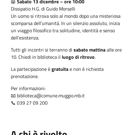
📖
Sabato 13 dicembre – ore 10:00
Dissipatio H.G. di Guido Morselli
Un uomo si ritrova solo al mondo dopo una misteriosa
scomparsa dell’umanità. In un silenzio assoluto, inizia
un viaggio filosofico tra solitudine, identità e senso
dell’esistenza.
Tutti gli incontri si terranno di
sabato mattina
alle ore
10. Chiedi in biblioteca il
luogo di ritrovo
.
La partecipazione è
gratuita
e non è richiesta
prenotazione.
Per informazioni:
📧 biblioteca@comune.muggio.mb.it
📞 039 27 09 200
A chi è rivolto