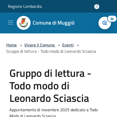
Salta al contenuto principale
Regione Lombardia
AI
Comune di Muggiò
Home
>
Vivere il Comune
>
Eventi
>
Gruppo di lettura - Todo modo di Leonardo Sciascia
Gruppo di lettura -
Todo modo di
Leonardo Sciascia
Appuntamento di novembre 2025 dedicato a Todo
Modo di Leonardo Sciascia