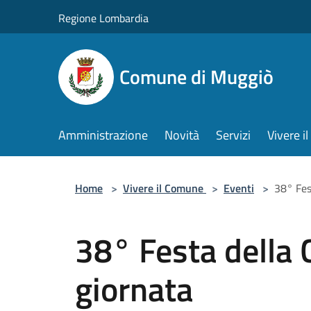
Salta al contenuto principale
Regione Lombardia
Comune di Muggiò
Amministrazione
Novità
Servizi
Vivere 
Home
>
Vivere il Comune
>
Eventi
>
38° Fes
38° Festa della 
giornata