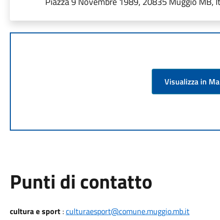
Piazza 9 Novembre 1989, 20835 Muggiò MB, It
Visualizza in M
Punti di contatto
cultura e sport
:
culturaesport@comune.muggio.mb.it