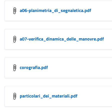
a06-planimetria_di_segnaletica.pdf
a07-verifica_dinamica_delle_manovre.pdf
corografia.pdf
particolari_dei_materiali.pdf